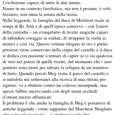
l’evoluzione capace di unire le due anime.
Siamo in un contesto favolistico, ma non è pesante, è solo
bizzarro, non mina la tenuta della storia.
Nelle leggende, la famiglia del duca di Merleton risale ai
tempi di Re Artù e di quell’epoca conserva – con l'onere
della custodia – un evangelario di ricette magiche capaci
di infondere coraggio ai soldati, di strappare la verità ai
nemici e così via. Questo volume rilegato in oro e pietre
preziose viene conservato nella cripta del castello e il duca
si dedica con passione a tentare di capire se ci sia qualcosa
di vero nel potere di quelle ricette, dal momento che i suoi
genitori sono morti per salvare la reliquia da un tentativo
di furto. Quando perciò Meg visita il parco del castello e
si intrufola nei sotterranei alla ricerca di una ritirata per
signore, va a sbattere contro un colosso steampunk, una
specie fabbro mezzo nudo con degli strani occhiali
d’ottone mezzo affumicati.
Il problema è che anche la famiglia di Meg è portatrice di
antiche leggende - come sappiamo dal Marchese Sbagliato
che vi ho già recensito - e credenza vuole che,