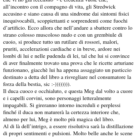
all’incontro con il compagno di vita, gli Stredwick
accusino e siano causa di una sindrome dai sintomi fisici
inequivocabili, scoppiettanti e sorprendenti come fuochi
d’artificio. Ecco allora che nell’andare a sbattere contro lo
strano colosso muscoloso nudo e con un grembiule di
cuoio, si produce tutto un rutilare di rossori, malori,
pruriti, accelerazioni cardiache e in breve, ardore nei
lombi di lui e nelle pudenda di lei, tal che lui si convince
di aver finalmente trovato una prova che le ricette arturiane
funzionano, giacchè lui ha appena assaggiato un pasticcio
destinato a detta del libro a risvegliare nel consumatore la
forza della bestia, sic :-)))))))).
Il duca cuoco e occhialuto, e questa Meg dal volto a cuore
e i capelli corvini, sono personaggi letteralmente
impagabili. Si gireranno intorno increduli e perplessi
finché il duca non maturerà la certezza interiore che,
almeno per lui, Meg è molto più magica del libro.
Al di là dell’intrigo, a essere risolutiva sarà la distillazione
di propri sentimenti e pulsioni. Molto belle anche le scene