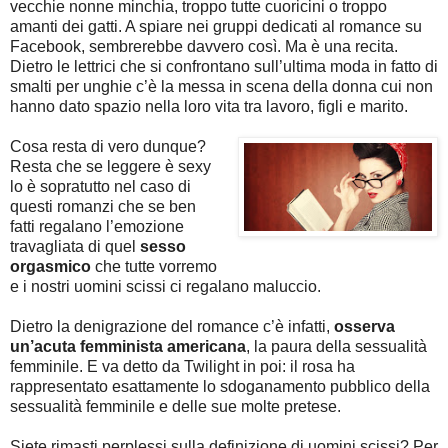
vecchie nonne minchia, troppo tutte cuoricini o troppo
amanti dei gatti. A spiare nei gruppi dedicati al romance su
Facebook, sembrerebbe davvero così. Ma è una recita.
Dietro le lettrici che si confrontano sull’ultima moda in fatto di
smalti per unghie c’è la messa in scena della donna cui non
hanno dato spazio nella loro vita tra lavoro, figli e marito.
Cosa resta di vero dunque?
Resta che se leggere è sexy
lo è sopratutto nel caso di
questi romanzi che se ben
fatti regalano l’emozione
travagliata di quel
sesso
orgasmico
che tutte vorremo
e i nostri uomini scissi ci regalano maluccio.
Dietro la denigrazione del romance c’è infatti,
osserva
un’acuta femminista americana
, la paura della sessualità
femminile. E va detto da Twilight in poi: il rosa ha
rappresentato esattamente lo sdoganamento pubblico della
sessualità femminile e delle sue molte pretese.
Siete rimasti perplessi sulla definizione di uomini scissi? Per