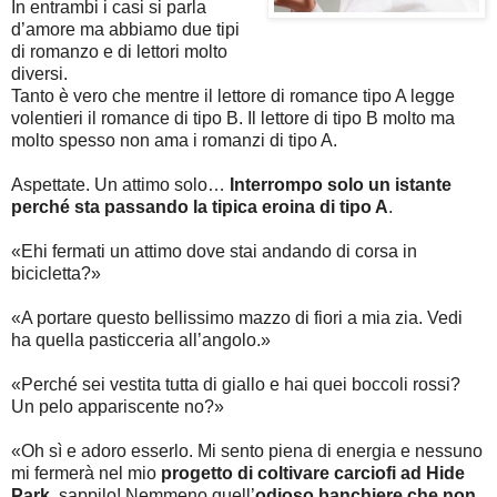
In entrambi i casi si parla
d’amore ma abbiamo due tipi
di romanzo e di lettori molto
diversi.
Tanto è vero che mentre il lettore di romance tipo A legge
volentieri il romance di tipo B. Il lettore di tipo B molto ma
molto spesso non ama i romanzi di tipo A.
Aspettate. Un attimo solo…
Interrompo solo un istante
perché sta passando la tipica eroina di tipo A
.
«Ehi fermati un attimo dove stai andando di corsa in
bicicletta?»
«A portare questo bellissimo mazzo di fiori a mia zia. Vedi
ha quella pasticceria all’angolo.»
«Perché sei vestita tutta di giallo e hai quei boccoli rossi?
Un pelo appariscente no?»
«Oh sì e adoro esserlo. Mi sento piena di energia e nessuno
mi fermerà nel mio
progetto di coltivare carciofi ad Hide
Park
, sappilo! Nemmeno quell’
odioso banchiere che non