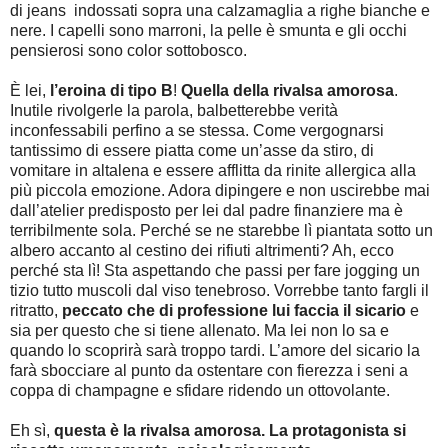
di jeans indossati sopra una calzamaglia a righe bianche e
nere. I capelli sono marroni, la pelle è smunta e gli occhi
pensierosi sono color sottobosco.
È lei,
l’eroina di tipo B
!
Quella della rivalsa amorosa
.
Inutile rivolgerle la parola, balbetterebbe verità
inconfessabili perfino a se stessa. Come vergognarsi
tantissimo di essere piatta come un’asse da stiro, di
vomitare in altalena e essere afflitta da rinite allergica alla
più piccola emozione. Adora dipingere e non uscirebbe mai
dall’atelier predisposto per lei dal padre finanziere ma è
terribilmente sola. Perché se ne starebbe lì piantata sotto un
albero accanto al cestino dei rifiuti altrimenti? Ah, ecco
perché sta lì! Sta aspettando che passi per fare jogging un
tizio tutto muscoli dal viso tenebroso. Vorrebbe tanto fargli il
ritratto,
peccato che di professione lui faccia il sicario
e
sia per questo che si tiene allenato. Ma lei non lo sa e
quando lo scoprirà sarà troppo tardi. L’amore del sicario la
farà sbocciare al punto da ostentare con fierezza i seni a
coppa di champagne e sfidare ridendo un ottovolante.
Eh sì,
questa è la rivalsa amorosa. La protagonista si