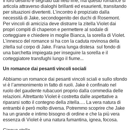
Il loro destino è segnato dal lieto fine, ma questo romance si
articola attraverso dialoghi brillanti ed esaurienti, transitando
per situazioni divertenti. L’incontro è propiziato dalla
necessità di Jake, secondogenito dei duchi di Rosemont.
Per vincoli di amicizia deve distrarre la zitella Violet dai
propri compiti di chaperon e permettere al sodale di
corteggiare e chiedere in moglie Bianca, la sorella di Violet.
L’innesco del romance si ha con la caduta rovinosa della
zitella sul corpo di Jake. Frana lunga distesa sul fondo di
una barchetta impiegata per inseguire la sorella e il
corteggiatore transfughi lungo il fiume...
Un romance dai pesanti vincoli sociali
Abbiamo un romance dai pesanti vincoli sciali e sullo sfondo
vi è l’ammonimento in fatto di ruoli. Jake è confinato nel
ruolo del gaudente rubacuori proprio dalla commedia delle
relazioni. Altrettanto Violet è costretta dalle aspettative a
ripararsi sotto il contegno della zitella…. La vera natura di
entrambi è però molto diversa. Potremmo scoprire che Jake
ha un grande e intimo bisogno di ordine e che la più vera
essenza di Violet è una natura fumantina, ignea, focosa.