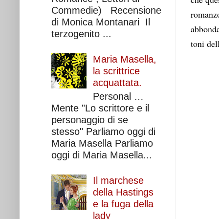
Commedie) Recensione
romanzo 
di Monica Montanari Il
abbondan
terzogenito ...
toni del
Maria Masella,
la scrittrice
acquattata.
Personal …
Mente "Lo scrittore e il
personaggio di se
stesso" Parliamo oggi di
Maria Masella Parliamo
oggi di Maria Masella...
Il marchese
della Hastings
e la fuga della
lady