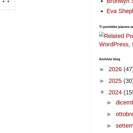
Bronwyn 
Eva Shep
Ti potrebbe piacere 
Archivio blog
►
2026
(47
►
2025
(30
▼
2024
(15
►
dicem
►
ottob
►
sette