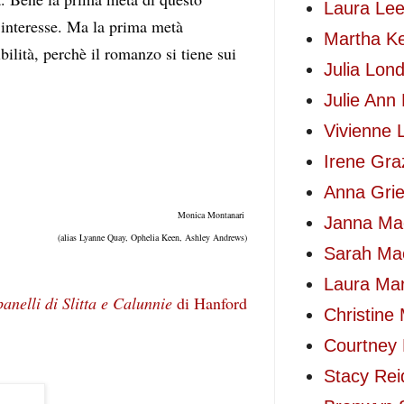
Laura Le
 interesse. Ma la prima metà 
Martha K
ilità, perchè il romanzo si tiene sui 
Julia Lon
Julie Ann
Vivienne 
Irene Gra
Anna Gri
Monica Montanari 
Janna Ma
(alias Lyanne Quay, Ophelia Keen, Ashley Andrews)
Sarah Ma
Laura Mar
nelli di Slitta e Calunnie
 di Hanford
Christine 
Courtney 
Stacy Rei