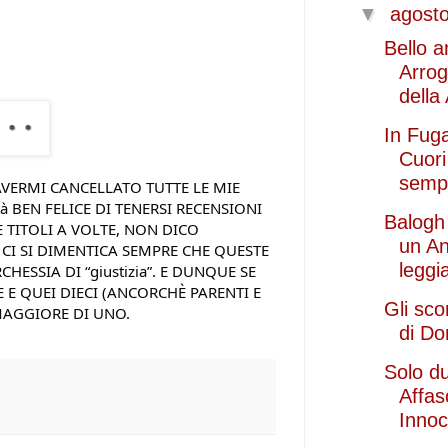
▼
agost
Bello 
Arrog
della
In Fuga
Cuori
sempr
VERMI CANCELLATO TUTTE LE MIE 
 BEN FELICE DI TENERSI RECENSIONI 
Balogh
TITOLI A VOLTE, NON DICO 
un An
 CI SI DIMENTICA SEMPRE CHE QUESTE 
leggia
SSIA DI “giustizia”. E DUNQUE SE 
 E QUEI DIECI (ANCORCHÈ PARENTI E 
Gli sco
 MAGGIORE DI UNO.
di Do
Solo d
Affas
Innoc