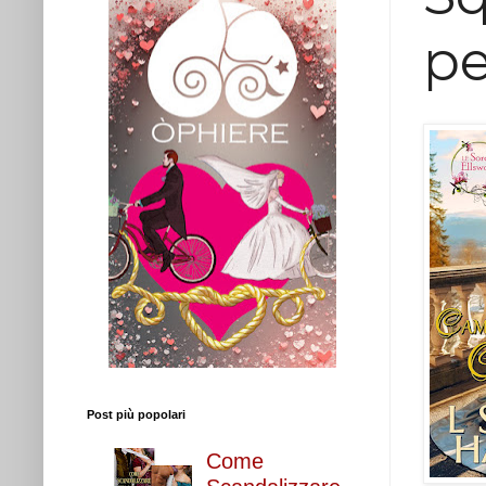
pe
Post più popolari
Come