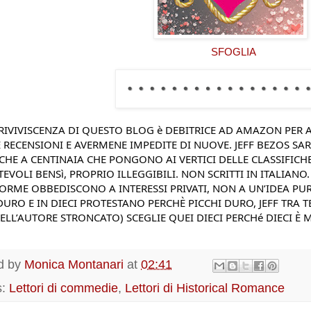
SFOGLIA
 RIVIVISCENZA DI QUESTO BLOG è DEBITRICE AD AMAZON PER A
 RECENSIONI E AVERMENE IMPEDITE DI NUOVE. JEFF BEZOS SARà
HE A CENTINAIA CHE PONGONO AI VERTICI DELLE CLASSIFICHE 
EVOLI BENSì, PROPRIO ILLEGGIBILI. NON SCRITTI IN ITALIANO.
ORME OBBEDISCONO A INTERESSI PRIVATI, NON A UN’IDEA PURCHE
DURO E IN DIECI PROTESTANO PERCHÈ PICCHI DURO, JEFF TRA TE
ELL’AUTORE STRONCATO) SCEGLIE QUEI DIECI PERCHé DIECI È
d by
Monica Montanari
at
02:41
s:
Lettori di commedie
,
Lettori di Historical Romance