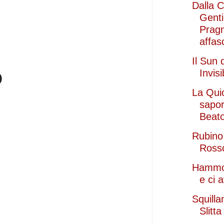
Dalla 
Gent
Prag
affasc
Il Sun 
o
Invis
La Qui
sapor
Beat
Rubino 
Ross
Hammon
e ci 
Squilla
Slitt