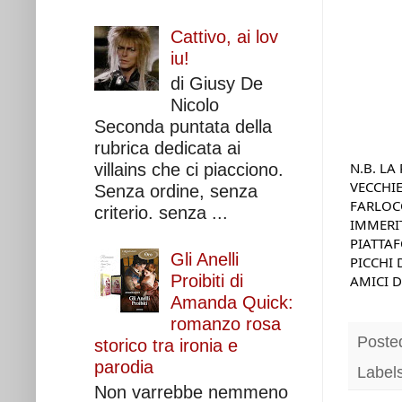
Cattivo, ai lov
iu!
di Giusy De
Nicolo
Seconda puntata della
rubrica dedicata ai
N.B. LA
villains che ci piacciono.
VECCHIE
Senza ordine, senza
FARLOCC
criterio. senza ...
IMMERIT
PIATTAF
Gli Anelli
PICCHI 
Proibiti di
AMICI D
Amanda Quick:
romanzo rosa
Poste
storico tra ironia e
parodia
Label
Non varrebbe nemmeno