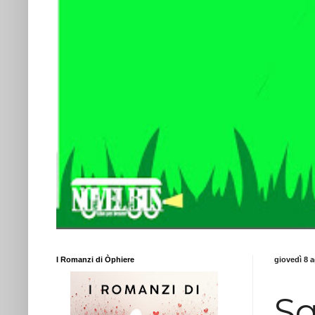
I Romanzi di Òphiere
giovedì 8 
Sq