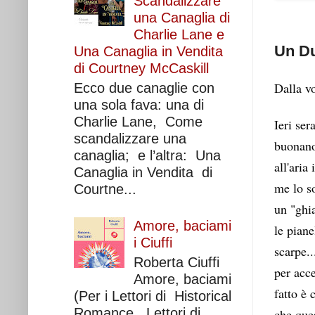
Scandalizzare
una Canaglia di
Charlie Lane e
Un Du
Una Canaglia in Vendita
di Courtney McCaskill
Dalla v
Ecco due canaglie con
una sola fava: una di
Charlie Lane, Come
Ieri se
scandalizzare una
buonanot
canaglia; e l’altra: Una
all'aria
Canaglia in Vendita di
me lo so
Courtne...
un "ghia
Amore, baciami
le piane
i Ciuffi
scarpe..
Roberta Ciuffi
per acce
Amore, baciami
fatto è 
(Per i Lettori di Historical
Romance , Lettori di
che ques