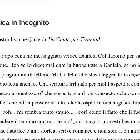
ca in incognito
ostra Lyanne Quay di
Un Conte per Tiranno
!
ra dopo cena ho messaggiato veloce Daniela Colaiacomo per sap
te. Beh ve lo dico: mai dare la buonanotte a Daniela, se no lei
 i programmi di lettura. Mi ha detto che stava leggendo 
Campane
no letta anch'io. Una scrittura irrituale per molti aspetti a com
ccio aromatizzato" che sospetto sia il più consueto gelato ai v
lle" che mi fa pensare al fatto che le ospiti in una augusta dim
. boh... mi sembra tanto strano... , così come il fatto che il fu
ndere il camino con un "cerino", ma magari sì questi bastoncini 
che l'autrice è una storica, scrive romance e non solo... è una 
ti dettagli mi risultino strani solo a causa della mia ignoranz