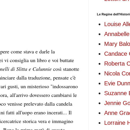
Le Regine dell’Histo
Louise All
Annabelle
Mary Bal
ere come stava e darle la 
Candace
 vi consiglia un libro e voi buttate 
Roberta Ci
lli di Slitta e Calunnie 
così stanotte 
Nicola Co
inciare dalla traduzione, pensate c'è 
Evie Dun
ari gusti, un misterioso "indossarono 
Suzanne 
ora, all'arrivo dovessero cambiarsi le 
Jennie Go
oco venisse prelevato dalla candela 
fatti all'uopo erano incerati... Il 
Anne Gra
ricercatrice storica vera e immagino 
Lorraine 
a. Bene la prima metà di questo 