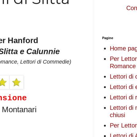
Cond
r Hanford
Pagine
Home pa
Slitta e Calunnie
Per Lettori
Romance
, Lettori di Commedie)
Romance
Lettori d
Lettori di
nsione
Lettori di
Lettori di 
a Montanari
chiusi
Per Lettor
Lettori di 