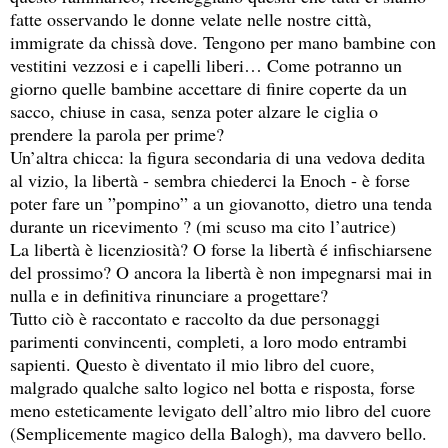
fatte osservando le donne velate nelle nostre città, 
immigrate da chissà dove. Tengono per mano bambine con 
vestitini vezzosi e i capelli liberi… Come potranno un 
giorno quelle bambine accettare di finire coperte da un 
sacco, chiuse in casa, senza poter alzare le ciglia o 
prendere la parola per prime?
Un’altra chicca: la figura secondaria di una vedova dedita 
al vizio, la libertà - sembra chiederci la Enoch - è forse 
poter fare un ”pompino” a un giovanotto, dietro una tenda 
durante un ricevimento ? (mi scuso ma cito l’autrice)
La libertà è licenziosità? O forse la libertà é infischiarsene 
del prossimo? O ancora la libertà è non impegnarsi mai in 
nulla e in definitiva rinunciare a progettare?
Tutto ciò è raccontato e raccolto da due personaggi 
parimenti convincenti, completi, a loro modo entrambi 
sapienti. Questo è diventato il mio libro del cuore, 
malgrado qualche salto logico nel botta e risposta, forse 
meno esteticamente levigato dell’altro mio libro del cuore 
(Semplicemente magico della Balogh), ma davvero bello.