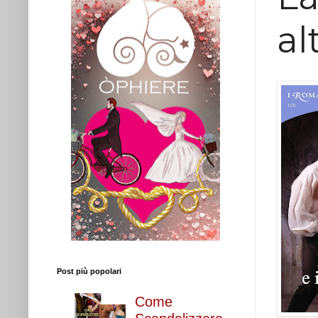
al
Post più popolari
Come