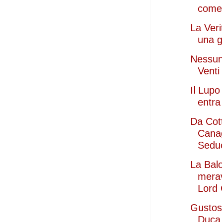
come 
La Veri
una g
Nessun
Venti
Il Lupo
entra
Da Cot
Canag
Sedu
La Bal
mera
Lord
Gustosi
Duca