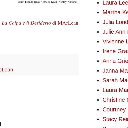
Laura Le
(alias Lyanne Quay, Ophelia Keen, Ashley Andrews)
Martha K
Julia Lon
 
La Colpa e il Desiderio
 di MAcLean
Julie Ann
Vivienne 
Irene Gra
Anna Gri
cLean
Janna Ma
Sarah Ma
Laura Mar
Christine 
Courtney 
o
Stacy Rei