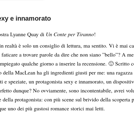
exy e innamorato
ostra Lyanne Quay di
Un Conte per Tiranno
!
n realtà è solo un consiglio di lettura, ma sentito. Vi è mai cap
 faticare a trovare parole da dire che non siano ”bello”? A me
impiegato qualche giorno a inserire la recensione. 🙂 Scritto
della MacLean ha gli ingredienti giusti per me: una ragazza for
ti e speziate, un protagonista sexy e innamorato, un dispositiv
erfetto dunque? No ovviamente, sono incontentabile, avrei vo
 della protagonista: con più scene sul brivido della scoperta p
e uno dei più gustosi romance storici mai letti.