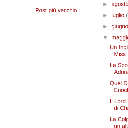
►
agost
Post più vecchio
►
luglio
►
giugn
▼
magg
Un Ingl
Miss 
La Spo
Ador
Quel Di
Enoch
Il Lord
di Ch
La Colp
un al