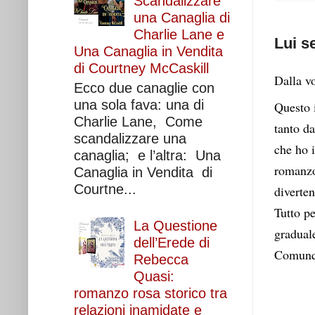
Scandalizzare
una Canaglia di
Charlie Lane e
Lui s
Una Canaglia in Vendita
di Courtney McCaskill
Dalla v
Ecco due canaglie con
una sola fava: una di
Questo i
Charlie Lane, Come
tanto da
scandalizzare una
che ho 
canaglia; e l’altra: Una
romanzo 
Canaglia in Vendita di
Courtne...
diverten
Tutto p
La Questione
graduale
dell’Erede di
Comunqu
Rebecca
Quasi:
romanzo rosa storico tra
relazioni inamidate e