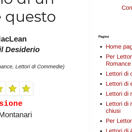
Cond
 questo
MacLean
Pagine
Home pa
il Desiderio
Per Lettori
Romance
mance
, Lettori di Commedie)
Lettori d
Lettori di
Lettori di
sione
Lettori di 
chiusi
 Montanari
Per Lettor
Lettori di 