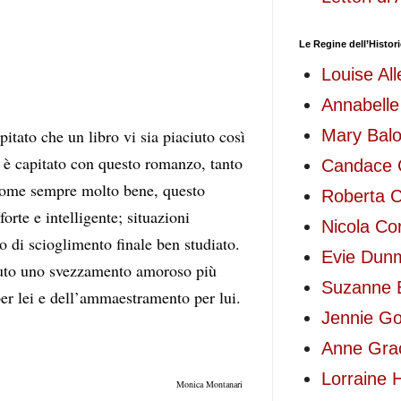
Le Regine dell’Histo
Louise All
Annabelle
itato che un libro vi sia piaciuto così 
Mary Bal
 è capitato con questo romanzo, tanto 
Candace
 come sempre molto bene, questo 
Roberta Ci
te e intelligente; situazioni 
Nicola Co
o di scioglimento finale ben studiato. 
Evie Dun
luto uno svezzamento amoroso più 
Suzanne 
er lei e dell’ammaestramento per lui. 
Jennie Go
Anne Gra
Lorraine 
Monica Montanari 