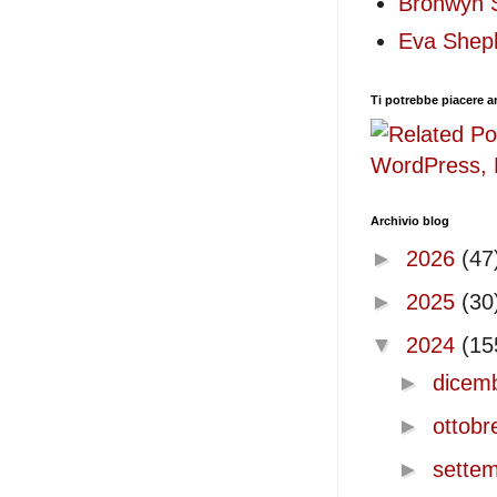
Bronwyn 
Eva Shep
Ti potrebbe piacere 
Archivio blog
►
2026
(47
►
2025
(30
▼
2024
(15
►
dicem
►
ottob
►
sette